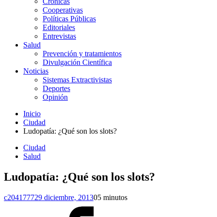
Crónicas
Cooperativas
Políticas Públicas
Editoriales
Entrevistas
Salud
Prevención y tratamientos
Divulgación Científica
Noticias
Sistemas Extractivistas
Deportes
Opinión
Inicio
Ciudad
Ludopatía: ¿Qué son los slots?
Ciudad
Salud
Ludopatía: ¿Qué son los slots?
c2041777
29 diciembre, 2013
0
5 minutos