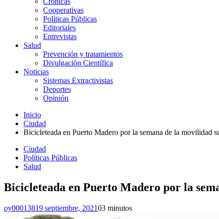
Crónicas
Cooperativas
Políticas Públicas
Editoriales
Entrevistas
Salud
Prevención y tratamientos
Divulgación Científica
Noticias
Sistemas Extractivistas
Deportes
Opinión
Inicio
Ciudad
Bicicleteada en Puerto Madero por la semana de la movilidad s
Ciudad
Políticas Públicas
Salud
Bicicleteada en Puerto Madero por la sema
oy000138
19 septiembre, 2021
0
3 minutos