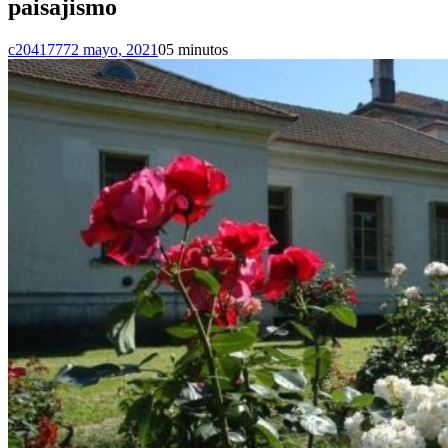
paisajismo
c2041777
2 mayo, 2021
0
5 minutos