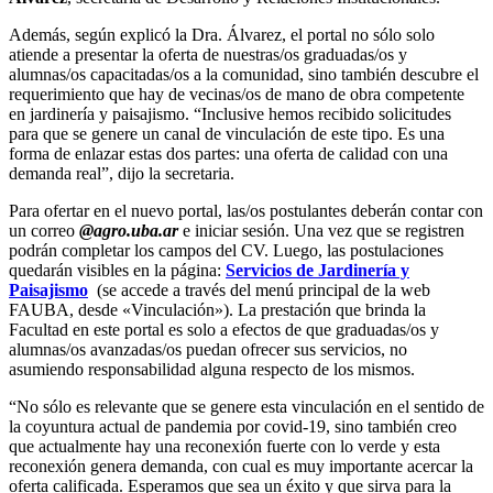
Además, según explicó la Dra. Álvarez, el portal no sólo solo
atiende a presentar la oferta de nuestras/os graduadas/os y
alumnas/os capacitadas/os a la comunidad, sino también descubre el
requerimiento que hay de vecinas/os de mano de obra competente
en jardinería y paisajismo. “Inclusive hemos recibido solicitudes
para que se genere un canal de vinculación de este tipo. Es una
forma de enlazar estas dos partes: una oferta de calidad con una
demanda real”, dijo la secretaria.
Para ofertar en el nuevo portal, las/os postulantes deberán contar con
un correo
@agro.uba.ar
e iniciar sesión. Una vez que se registren
podrán completar los campos del CV. Luego, las postulaciones
quedarán visibles en la página:
Servicios de Jardinería y
Paisajismo
(se accede a través del menú principal de la web
FAUBA, desde «Vinculación»). La prestación que brinda la
Facultad en este portal es solo a efectos de que graduadas/os y
alumnas/os avanzadas/os puedan ofrecer sus servicios, no
asumiendo responsabilidad alguna respecto de los mismos.
“No sólo es relevante que se genere esta vinculación en el sentido de
la coyuntura actual de pandemia por covid-19, sino también creo
que actualmente hay una reconexión fuerte con lo verde y esta
reconexión genera demanda, con cual es muy importante acercar la
oferta calificada. Esperamos que sea un éxito y que sirva para la