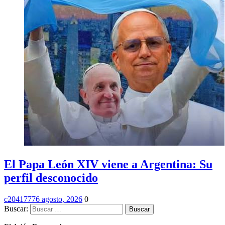
El Papa León XIV viene a Argentina: Su
perfil desconocido
c2041777
6 agosto, 2026
0
Buscar: