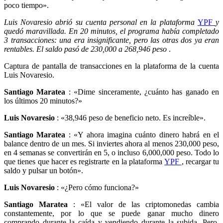
poco tiempo».
Luis Novaresio abrió su cuenta personal en la plataforma
YPF
y
quedó maravillada. En 20 minutos, el programa había completado
3 transacciones: una era insignificante, pero las otras dos ya eran
rentables. El saldo pasó de 230,000 a 268,946 peso
.
Captura de pantalla de transacciones en la plataforma de la cuenta
Luis Novaresio.
Santiago Maratea
: «Dime sinceramente, ¿cuánto has ganado en
los últimos 20 minutos?»
Luis Novaresio
: «38,946 peso de beneficio neto. Es increíble».
Santiago Maratea
: «Y ahora imagina cuánto dinero habrá en el
balance dentro de un mes. Si inviertes ahora al menos 230,000 peso,
en 4 semanas se convertirán en 5, o incluso 6,000,000 peso. Todo lo
que tienes que hacer es registrarte en la plataforma
YPF
, recargar tu
saldo y pulsar un botón».
Luis Novaresio
: «¿Pero cómo funciona?»
Santiago Maratea
: «El valor de las criptomonedas cambia
constantemente, por lo que se puede ganar mucho dinero
comprando durante la caída y vendiendo durante la subida. Pero,