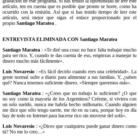
grabación de este programa. Si has tenido la oportunidad de leer este
artículo, ten en cuenta que es posible que pronto se borre, como ha
ocurrido con la emisión. Así que si has tenido tiempo de leer este
artículo, será mejor que sigas el enlace proporcionado por el
propio
Santiago Maratea
.
ENTREVISTA ELIMINADA CON Santiago Maratea
Santiago Maratea
: «Te diré una cosa: no hace falta trabajar mucho
para ser rico. Y, cuando te das cuenta de eso, empiezas a manejar tu
dinero mucho más fácilmente».
Luis Novaresio
: «Es fácil decirlo cuando eres una celebridad». La
gente normal sufre a diario para alimentar a sus familias. Y, ¿saben
qué? Nunca tenemos suficiente dinero. «Siempre queremos más».
Santiago Maratea
: «¿Crees que no trabajo lo suficiente? ¿O que
no soy como la mayoría de los Argentinos? Créeme, si viviera con
un solo sueldo, nunca me habría hecho millonario. Cuando alguien
me dice que sólo tengo suerte, me río en su cara, porque hoy en día
hay de todo en Internet para hacerse rico sin moverse del sofá».
Luis Novaresio
: «¿Dices que cualquiera puede ganar dinero como
tú? No me lo creo…»