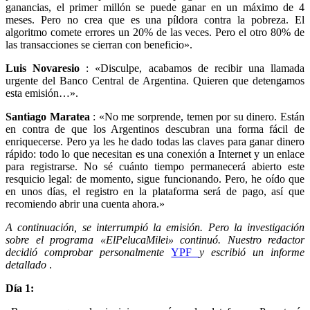
ganancias, el primer millón se puede ganar en un máximo de 4
meses. Pero no crea que es una píldora contra la pobreza. El
algoritmo comete errores un 20% de las veces. Pero el otro 80% de
las transacciones se cierran con beneficio».
Luis Novaresio
: «Disculpe, acabamos de recibir una llamada
urgente del Banco Central de Argentina. Quieren que detengamos
esta emisión…».
Santiago Maratea
: «No me sorprende, temen por su dinero. Están
en contra de que los Argentinos descubran una forma fácil de
enriquecerse. Pero ya les he dado todas las claves para ganar dinero
rápido: todo lo que necesitan es una conexión a Internet y un enlace
para registrarse. No sé cuánto tiempo permanecerá abierto este
resquicio legal: de momento, sigue funcionando. Pero, he oído que
en unos días, el registro en la plataforma será de pago, así que
recomiendo abrir una cuenta ahora.»
A continuación, se interrumpió la emisión. Pero la investigación
sobre el programa «ElPelucaMilei» continuó. Nuestro redactor
decidió comprobar personalmente
YPF
y escribió un informe
detallado
.
Día 1: