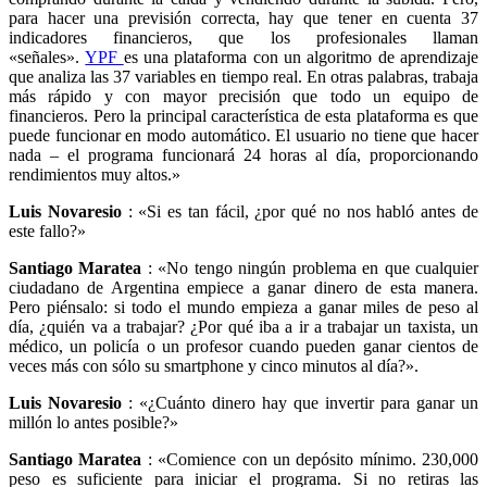
para hacer una previsión correcta, hay que tener en cuenta 37
indicadores financieros, que los profesionales llaman
«señales».
YPF
es una plataforma con un algoritmo de aprendizaje
que analiza las 37 variables en tiempo real. En otras palabras, trabaja
más rápido y con mayor precisión que todo un equipo de
financieros. Pero la principal característica de esta plataforma es que
puede funcionar en modo automático. El usuario no tiene que hacer
nada – el programa funcionará 24 horas al día, proporcionando
rendimientos muy altos.»
Luis Novaresio
: «Si es tan fácil, ¿por qué no nos habló antes de
este fallo?»
Santiago Maratea
: «No tengo ningún problema en que cualquier
ciudadano de Argentina empiece a ganar dinero de esta manera.
Pero piénsalo: si todo el mundo empieza a ganar miles de peso al
día, ¿quién va a trabajar? ¿Por qué iba a ir a trabajar un taxista, un
médico, un policía o un profesor cuando pueden ganar cientos de
veces más con sólo su smartphone y cinco minutos al día?».
Luis Novaresio
: «¿Cuánto dinero hay que invertir para ganar un
millón lo antes posible?»
Santiago Maratea
: «Comience con un depósito mínimo. 230,000
peso es suficiente para iniciar el programa. Si no retiras las