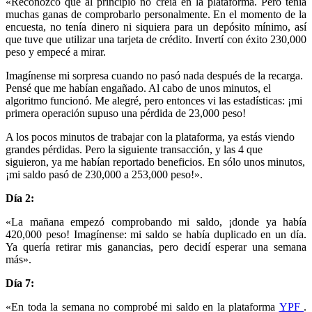
«Reconozco que al principio no creía en la plataforma. Pero tenía
muchas ganas de comprobarlo personalmente. En el momento de la
encuesta, no tenía dinero ni siquiera para un depósito mínimo, así
que tuve que utilizar una tarjeta de crédito. Invertí con éxito 230,000
peso y empecé a mirar.
Imagínense mi sorpresa cuando no pasó nada después de la recarga.
Pensé que me habían engañado. Al cabo de unos minutos, el
algoritmo funcionó. Me alegré, pero entonces vi las estadísticas: ¡mi
primera operación supuso una pérdida de 23,000 peso!
A los pocos minutos de trabajar con la plataforma, ya estás viendo
grandes pérdidas. Pero la siguiente transacción, y las 4 que
siguieron, ya me habían reportado beneficios. En sólo unos minutos,
¡mi saldo pasó de 230,000 a 253,000 peso!».
Día 2:
«La mañana empezó comprobando mi saldo, ¡donde ya había
420,000 peso! Imagínense: mi saldo se había duplicado en un día.
Ya quería retirar mis ganancias, pero decidí esperar una semana
más».
Día 7:
«En toda la semana no comprobé mi saldo en la plataforma
YPF
.