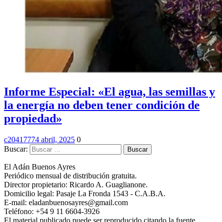
Informe Especial: «El agua, las semillas y
la energía no deben tener condición de
propiedad»
c2041777
4 abril, 2025
0
Buscar:
El Adán Buenos Ayres
Periódico mensual de distribución gratuita.
Director propietario: Ricardo A. Guaglianone.
Domicilio legal: Pasaje La Fronda 1543 - C.A.B.A.
E-mail: eladanbuenosayres@gmail.com
Teléfono: +54 9 11 6604-3926
El material publicado puede ser reproducido citando la fuente.