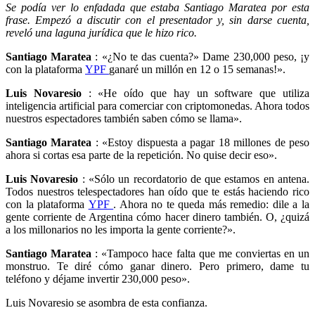
Se podía ver lo enfadada que estaba Santiago Maratea por esta
frase. Empezó a discutir con el presentador y, sin darse cuenta,
reveló una laguna jurídica que le hizo rico.
Santiago Maratea
: «¿No te das cuenta?» Dame 230,000 peso, ¡y
con la plataforma
YPF
ganaré un millón en 12 o 15 semanas!».
Luis Novaresio
: «He oído que hay un software que utiliza
inteligencia artificial para comerciar con criptomonedas. Ahora todos
nuestros espectadores también saben cómo se llama».
Santiago Maratea
: «Estoy dispuesta a pagar 18 millones de peso
ahora si cortas esa parte de la repetición. No quise decir eso».
Luis Novaresio
: «Sólo un recordatorio de que estamos en antena.
Todos nuestros telespectadores han oído que te estás haciendo rico
con la plataforma
YPF
. Ahora no te queda más remedio: dile a la
gente corriente de Argentina cómo hacer dinero también. O, ¿quizá
a los millonarios no les importa la gente corriente?».
Santiago Maratea
: «Tampoco hace falta que me conviertas en un
monstruo. Te diré cómo ganar dinero. Pero primero, dame tu
teléfono y déjame invertir 230,000 peso».
Luis Novaresio se asombra de esta confianza.