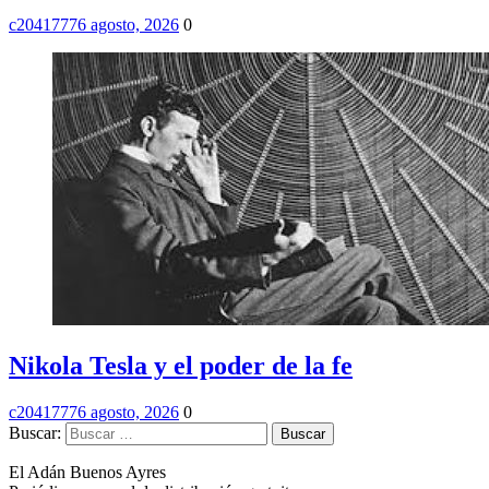
c2041777
6 agosto, 2026
0
Nikola Tesla y el poder de la fe
c2041777
6 agosto, 2026
0
Buscar:
El Adán Buenos Ayres