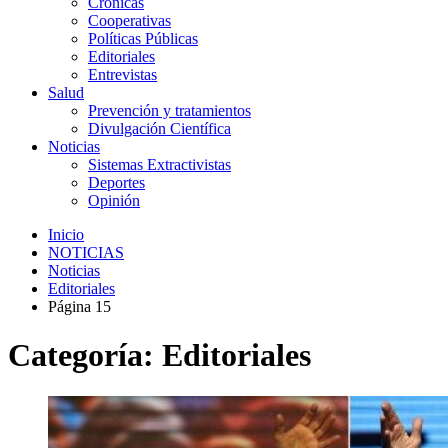
Crónicas
Cooperativas
Políticas Públicas
Editoriales
Entrevistas
Salud
Prevención y tratamientos
Divulgación Científica
Noticias
Sistemas Extractivistas
Deportes
Opinión
Inicio
NOTICIAS
Noticias
Editoriales
Página 15
Categoría:
Editoriales