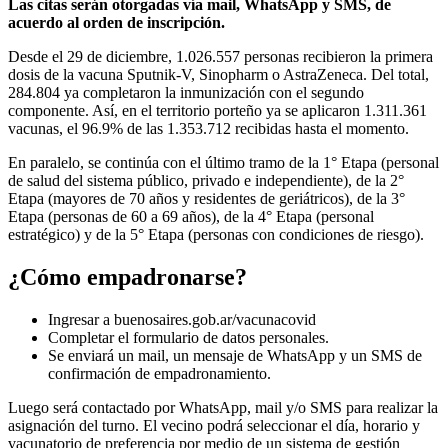
Las citas serán otorgadas vía mail, WhatsApp y SMS, de
acuerdo al orden de inscripción.
Desde el 29 de diciembre, 1.026.557 personas recibieron la primera
dosis de la vacuna Sputnik-V, Sinopharm o AstraZeneca. Del total,
284.804 ya completaron la inmunización con el segundo
componente. Así, en el territorio porteño ya se aplicaron 1.311.361
vacunas, el 96.9% de las 1.353.712 recibidas hasta el momento.
En paralelo, se continúa con el último tramo de la 1° Etapa (personal
de salud del sistema público, privado e independiente), de la 2°
Etapa (mayores de 70 años y residentes de geriátricos), de la 3°
Etapa (personas de 60 a 69 años), de la 4° Etapa (personal
estratégico) y de la 5° Etapa (personas con condiciones de riesgo).
¿Cómo empadronarse?
Ingresar a buenosaires.gob.ar/vacunacovid
Completar el formulario de datos personales.
Se enviará un mail, un mensaje de WhatsApp y un SMS de
confirmación de empadronamiento.
Luego será contactado por WhatsApp, mail y/o SMS para realizar la
asignación del turno. El vecino podrá seleccionar el día, horario y
vacunatorio de preferencia por medio de un sistema de gestión