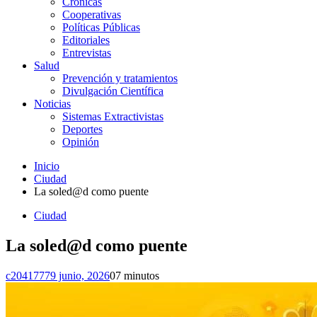
Crónicas
Cooperativas
Políticas Públicas
Editoriales
Entrevistas
Salud
Prevención y tratamientos
Divulgación Científica
Noticias
Sistemas Extractivistas
Deportes
Opinión
Inicio
Ciudad
La soled@d como puente
Ciudad
La soled@d como puente
c2041777
9 junio, 2026
0
7 minutos