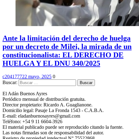
Ante la limitación del derecho de huelga
por un decreto de Milei, la mirada de un
constitucionalista: EL DERECHO DE
HUELGA Y EL DNU 340/2025
c2041777
22 mayo, 2025
0
Buscar:
El Adán Buenos Ayres
Periódico mensual de distribución gratuita.
Director propietario: Ricardo A. Guaglianone.
Domicilio legal: Pasaje La Fronda 1543 - C.A.B.A.
E-mail: eladanbuenosayres@gmail.com
Teléfono: +54 9 11 6604-3926
El material publicado puede ser reproducido citando la fuente.
Las notas firmadas son de responsabilidad del autor.
Registro de propiedad intelectual N° 75522868