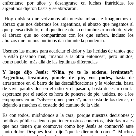
enfrentarse por años y desangrarse en luchas fratricidas, los
argentinos dijeron basta y se abrazaron.
Hoy quisiera que volvamos allí nuestra mirada e imaginemos el
abrazo que nos debemos los argentinos, el abrazo que negamos al
que piensa distinto, o al que tiene otras costumbres o modo de vivir,
el abrazo que no compartimos con los que sufren, incluso los
abrazos que no nos pudimos dar durante la pandemia.
Usemos las manos para acariciar el dolor y las heridas de tantos que
la están pasando mal; “manos a la obra entonces”, pero unidos,
como pueblo, más allá de las legítimas diferencias.
Y luego dijo Jesús: “Niña, yo te lo ordeno, levántate”;
Argentina, levántate, ponete de pie, vos podes,
basta de
arrastrarnos en el barro de las descalificaciones y la violencia, basta
de vivir paralizados en el odio y el pasado, basta de estar con la
esperanza por el suelo; es hora de ponerse de pie, unidos, no a los
empujones en un “sálvese quien pueda”, no a costa de los demás, o
dejando a muchos al costado del camino de la vida.
Es con todos, mirándonos a la cara, porque nuestras decisiones y
políticas públicas tienen que tener rostros concretos, historias reales
que nos tienen que conmover como hoy Jesús se conmovió ante
tanto dolor. Después Jesús dijo “que le dieran de comer”. Muchos