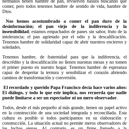
hermanos tienen hambre de pan, revuelven basura buscando qué
comer, pero todos tenemos hambre de sentido de vida, hambre de
Dios.
Nos hemos acostumbrado a comer el pan duro de la
desinformación; el pan viejo de la indiferencia y la
insensibilidad
; estamos empachados de panes sin sabor, fruto de la
intolerancia; el pan agrietado por el odio y la descalificación.
Tenemos hambre de solidaridad capaz de abrir nuestros encierros y
soledades.
Tenemos hambre, de fraternidad para que la indiferencia, el
descrédito y la descalificación no llenen nuestras mesas y no tomen
el primer puesto en nuestro hogar. Tenemos hambre de esperanza
capaz de despertar la ternura y sensibilizar el corazón abriendo
caminos de transformación y conversión.
El recordado y querido Papa Francisco decía hace varios años:
El diálogo, y todo lo que este implica, nos recuerda que nadie
puede limitarse a ser un espectador ni un mero observador
.
Todos, desde el más pequeño al más grande, tienen un papel activo
en la construcción de una sociedad integrada y reconciliada. Esta
cultura es posible si todos participamos en su elaboración y
construcción. La situación actual no permite meros observadores de
las luchas ajenas. Al contrario, es un firme llamado a la