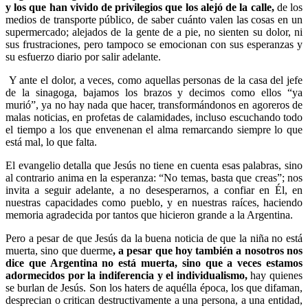
y los que han vivido de privilegios que los alejó de la calle,
de los
medios de transporte público, de saber cuánto valen las cosas en un
supermercado; alejados de la gente de a pie, no sienten su dolor, ni
sus frustraciones, pero tampoco se emocionan con sus esperanzas y
su esfuerzo diario por salir adelante.
Y ante el dolor, a veces, como aquellas personas de la casa del jefe
de la sinagoga, bajamos los brazos y decimos como ellos “ya
murió”, ya no hay nada que hacer, transformándonos en agoreros de
malas noticias, en profetas de calamidades, incluso escuchando todo
el tiempo a los que envenenan el alma remarcando siempre lo que
está mal, lo que falta.
El evangelio detalla que Jesús no tiene en cuenta esas palabras, sino
al contrario anima en la esperanza: “No temas, basta que creas”; nos
invita a seguir adelante, a no desesperarnos, a confiar en Él, en
nuestras capacidades como pueblo, y en nuestras raíces, haciendo
memoria agradecida por tantos que hicieron grande a la Argentina.
Pero a pesar de que Jesús da la buena noticia de que la niña no está
muerta, sino que duerme
, a pesar que hoy también a nosotros nos
dice que Argentina no está muerta, sino que a veces estamos
adormecidos por la indiferencia y el individualismo,
hay quienes
se burlan de Jesús. Son los haters de aquélla época, los que difaman,
desprecian o critican destructivamente a una persona, a una entidad,