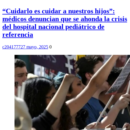
“Cuidarlo es cuidar a nuestros hijos”:
médicos denuncian que se ahonda la crisis
del hospital nacional pediátrico de
referencia
c2041777
27 mayo, 2025
0