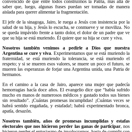
convencido de que entre todos construimos la Patria, más allá de
saber que, luego, algunas frases puedan ser tomadas de manera
aislada para querer alimentar la fragmentación.
El jefe de la sinagoga, Jairo, le ruega a Jesús con insistencia por la
salud de su hija, y Jesús lo escucha, se conmueve y se moviliza. No
se queda impávido frente a tanto dolor, el dolor de un padre que ve
que su hija se está muriendo. Él quiere que su hija se cure y viva.
Nosotros también venimos a pedirle a Dios que nuestra
Argentina se cure y viva
. Experimentamos que se está muriendo la
fraternidad, se está muriendo la tolerancia, se está muriendo el
respeto; y si se mueren esos valores, se muere un poco el futuro, se
mueren las esperanzas de forjar una Argentina unida, una Patria de
hermanos.
En el camino a la casa de Jairo, aparece una mujer que padecía
hemorragias hacía doce años. El evangelio dice que “había sufrido
mucho en manos de numerosos médicos y gastado todos sus bienes
sin resultado”. ¡Cuántas promesas incumplidas! ¡Cuántas veces se
habrá sentido engañada, y estafada!; habrá experimentado bronca,
apatía, desazón.
Nosotros también, años de promesas incumplidas y estafas
electorales que nos hicieron perder las ganas de participar
, nos
hicieron perder el entusiasmo de involucrarnos, hasta de cumplir con