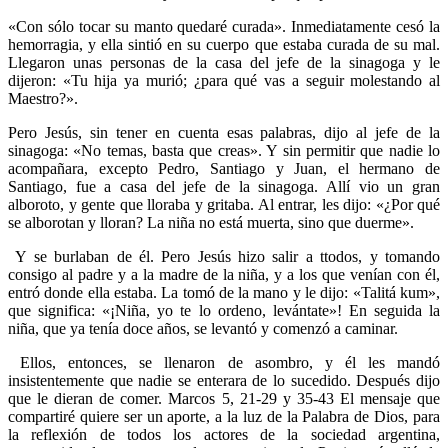
«Con sólo tocar su manto quedaré curada». Inmediatamente cesó la
hemorragia, y ella sintió en su cuerpo que estaba curada de su mal.
Llegaron unas personas de la casa del jefe de la sinagoga y le
dijeron: «Tu hija ya murió; ¿para qué vas a seguir molestando al
Maestro?».
Pero Jesús, sin tener en cuenta esas palabras, dijo al jefe de la
sinagoga: «No temas, basta que creas». Y sin permitir que nadie lo
acompañara, excepto Pedro, Santiago y Juan, el hermano de
Santiago, fue a casa del jefe de la sinagoga. Allí vio un gran
alboroto, y gente que lloraba y gritaba. Al entrar, les dijo: «¿Por qué
se alborotan y lloran? La niña no está muerta, sino que duerme».
Y se burlaban de él. Pero Jesús hizo salir a ttodos, y tomando
consigo al padre y a la madre de la niña, y a los que venían con él,
entró donde ella estaba. La tomó de la mano y le dijo: «Talitá kum»,
que significa: «¡Niña, yo te lo ordeno, levántate»! En seguida la
niña, que ya tenía doce años, se levantó y comenzó a caminar.
Ellos, entonces, se llenaron de asombro, y él les mandó
insistentemente que nadie se enterara de lo sucedido. Después dijo
que le dieran de comer. Marcos 5, 21-29 y 35-43 El mensaje que
compartiré quiere ser un aporte, a la luz de la Palabra de Dios, para
la reflexión de todos los actores de la sociedad argentina,