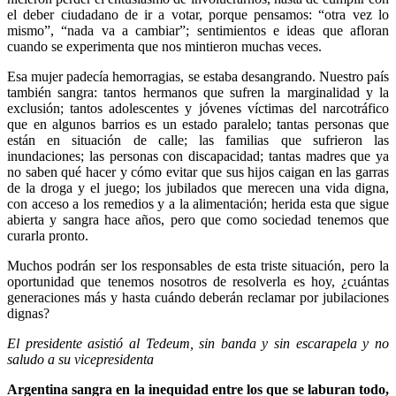
el deber ciudadano de ir a votar, porque pensamos: “otra vez lo
mismo”, “nada va a cambiar”; sentimientos e ideas que afloran
cuando se experimenta que nos mintieron muchas veces.
Esa mujer padecía hemorragias, se estaba desangrando. Nuestro país
también sangra: tantos hermanos que sufren la marginalidad y la
exclusión; tantos adolescentes y jóvenes víctimas del narcotráfico
que en algunos barrios es un estado paralelo; tantas personas que
están en situación de calle; las familias que sufrieron las
inundaciones; las personas con discapacidad; tantas madres que ya
no saben qué hacer y cómo evitar que sus hijos caigan en las garras
de la droga y el juego; los jubilados que merecen una vida digna,
con acceso a los remedios y a la alimentación; herida esta que sigue
abierta y sangra hace años, pero que como sociedad tenemos que
curarla pronto.
Muchos podrán ser los responsables de esta triste situación, pero la
oportunidad que tenemos nosotros de resolverla es hoy, ¿cuántas
generaciones más y hasta cuándo deberán reclamar por jubilaciones
dignas?
El presidente asistió al Tedeum, sin banda y sin escarapela y no
saludo a su vicepresidenta
Argentina sangra en la inequidad entre los que se laburan todo,