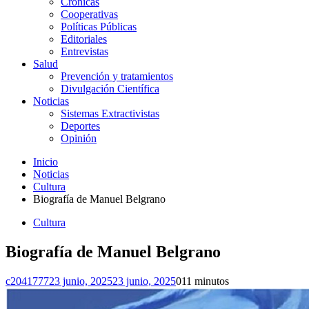
Crónicas
Cooperativas
Políticas Públicas
Editoriales
Entrevistas
Salud
Prevención y tratamientos
Divulgación Científica
Noticias
Sistemas Extractivistas
Deportes
Opinión
Inicio
Noticias
Cultura
Biografía de Manuel Belgrano
Cultura
Biografía de Manuel Belgrano
c2041777
23 junio, 2025
23 junio, 2025
0
11 minutos