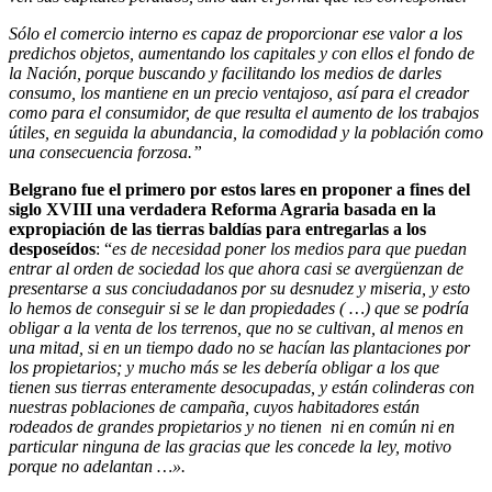
Sólo el comercio interno es capaz de proporcionar ese valor a los
predichos objetos, aumentando los capitales y con ellos el fondo de
la Nación, porque buscando y facilitando los medios de darles
consumo, los mantiene en un precio ventajoso, así para el creador
como para el consumidor, de que resulta el aumento de los trabajos
útiles, en seguida la abundancia, la comodidad y la población como
una consecuencia forzosa.”
Belgrano fue el primero por estos lares en proponer a fines del
siglo XVIII una verdadera Reforma Agraria basada en la
expropiación de las tierras baldías para entregarlas a los
desposeídos
: “
es de necesidad poner los medios para que puedan
entrar al orden de sociedad los que ahora casi se avergüenzan de
presentarse a sus conciudadanos por su desnudez y miseria, y esto
lo hemos de conseguir si se le dan propiedades ( …) que se podría
obligar a la venta de los terrenos, que no se cultivan, al menos en
una mitad, si en un tiempo dado no se hacían las plantaciones por
los propietarios; y mucho más se les debería obligar a los que
tienen sus tierras enteramente desocupadas, y están colinderas con
nuestras poblaciones de campaña, cuyos habitadores están
rodeados de grandes propietarios y no tienen ni en común ni en
particular ninguna de las gracias que les concede la ley, motivo
porque no adelantan …».