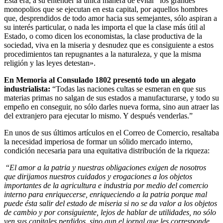
Esta era, a su entender la única manera de evitar “los grandes
monopolios que se ejecutan en esta capital, por aquellos hombres
que, desprendidos de todo amor hacia sus semejantes, sólo aspiran a
su interés particular, o nada les importa el que la clase más útil al
Estado, o como dicen los economistas, la clase productiva de la
sociedad, viva en la miseria y desnudez que es consiguiente a estos
procedimientos tan repugnantes a la naturaleza, y que la misma
religión y las leyes detestan».
En Memoria al Consulado 1802 presentó todo un alegato
industrialista:
“Todas las naciones cultas se esmeran en que sus
materias primas no salgan de sus estados a manufacturarse, y todo su
empeño en conseguir, no sólo darles nueva forma, sino aun atraer las
del extranjero para ejecutar lo mismo. Y después venderlas.”
En unos de sus últimos artículos en el Correo de Comercio, resaltaba
la necesidad imperiosa de formar un sólido mercado interno,
condición necesaria para una equitativa distribución de la riqueza:
“
El amor a la patria y nuestras obligaciones exigen de nosotros
que dirijamos nuestros cuidados y erogaciones a los objetos
importantes de la agricultura e industria por medio del comercio
interno para enriquecerse, enriqueciendo a la patria porque mal
puede ésta salir del estado de miseria si no se da valor a los objetos
de cambio y por consiguiente, lejos de hablar de utilidades, no sólo
ven sus capitales perdidos, sino aun el jornal que les corresponde.